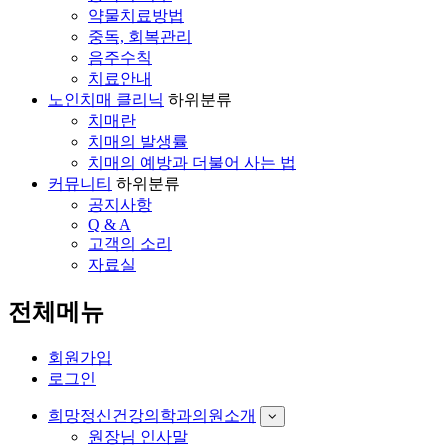
약물치료방법
중독, 회복관리
음주수칙
치료안내
노인치매 클리닉
하위분류
치매란
치매의 발생률
치매의 예방과 더불어 사는 법
커뮤니티
하위분류
공지사항
Q & A
고객의 소리
자료실
전체메뉴
회원가입
로그인
희망정신건강의학과의원소개
원장님 인사말