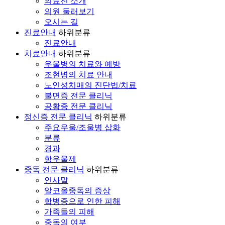
의료진 소개
의원 둘러보기
오시는 길
진료안내
하위분류
진료안내
치료안내
하위분류
우울병의 치료와 예방
조현병의 치료 안내
노인성치매의 진단법/치료
불면증 전문 클리닉
공황증 전문 클리닉
정신증 전문 클리닉
하위분류
주요우울/조울병 삽화
분류
경과
항우울제
중독 전문 클리닉
하위분류
인사말
알코올중독의 증상
합병증으로 인한 피해
가족들의 피해
중독의 여부