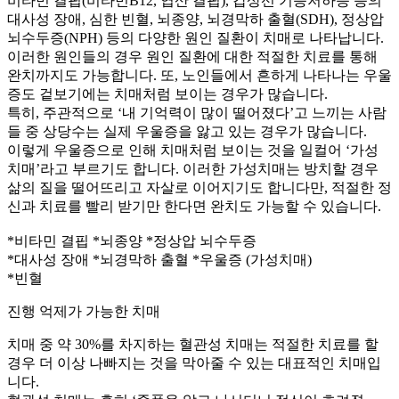
비타민 결핍(비타민B12, 엽산 결핍), 갑상선 기능저하증 등의
대사성 장애, 심한 빈혈, 뇌종양, 뇌경막하 출혈(SDH), 정상압
뇌수두증(NPH) 등의 다양한 원인 질환이 치매로 나타납니다.
이러한 원인들의 경우 원인 질환에 대한 적절한 치료를 통해
완치까지도 가능합니다. 또, 노인들에서 흔하게 나타나는 우울
증도 겉보기에는 치매처럼 보이는 경우가 많습니다.
특히, 주관적으로 ‘내 기억력이 많이 떨어졌다’고 느끼는 사람
들 중 상당수는 실제 우울증을 앓고 있는 경우가 많습니다.
이렇게 우울증으로 인해 치매처럼 보이는 것을 일컬어 ‘가성
치매’라고 부르기도 합니다. 이러한 가성치매는 방치할 경우
삶의 질을 떨어뜨리고 자살로 이어지기도 합니다만, 적절한 정
신과 치료를 빨리 받기만 한다면 완치도 가능할 수 있습니다.
*비타민 결핍 *뇌종양 *정상압 뇌수두증
*대사성 장애 *뇌경막하 출혈 *우울증 (가성치매)
*빈혈
진행 억제가 가능한 치매
치매 중 약 30%를 차지하는 혈관성 치매는 적절한 치료를 할
경우 더 이상 나빠지는 것을 막아줄 수 있는 대표적인 치매입
니다.