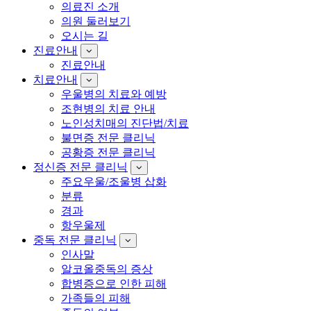
의료진 소개
의원 둘러보기
오시는 길
진료안내
진료안내
치료안내
우울병의 치료와 예방
조현병의 치료 안내
노인성치매의 진단법/치료
불면증 전문 클리닉
공황증 전문 클리닉
정신증 전문 클리닉
주요우울/조울병 삽화
분류
경과
항우울제
중독 전문 클리닉
인사말
알코올중독의 증상
합병증으로 인한 피해
가족들의 피해