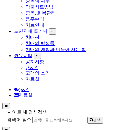
중독의 여부
약물치료방법
중독, 회복관리
음주수칙
치료안내
노인치매 클리닉
치매란
치매의 발생률
치매의 예방과 더불어 사는 법
커뮤니티
공지사항
Q & A
고객의 소리
자료실
Q&A
자료실
사이트 내 전체검색
검색어 필수
검색